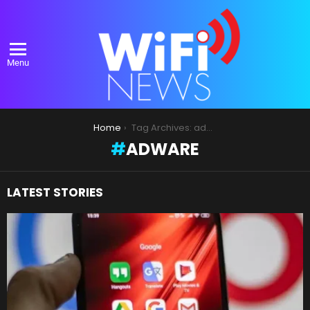
Menu
You are here:
Home
Tag Archives: adware
ADWARE
LATEST STORIES