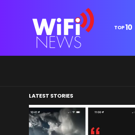
10
TOP
You are here:
LATEST STORIES