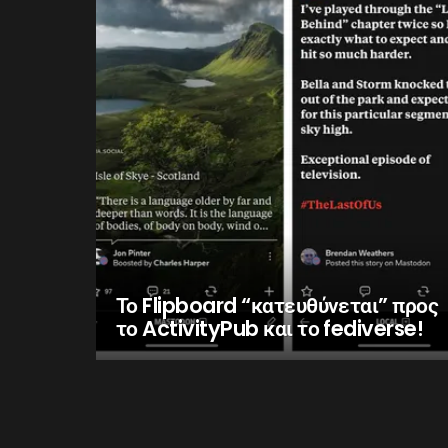
Το Flipboard “κατευθύνεται” προς
το ActivityPub και το fediverse!