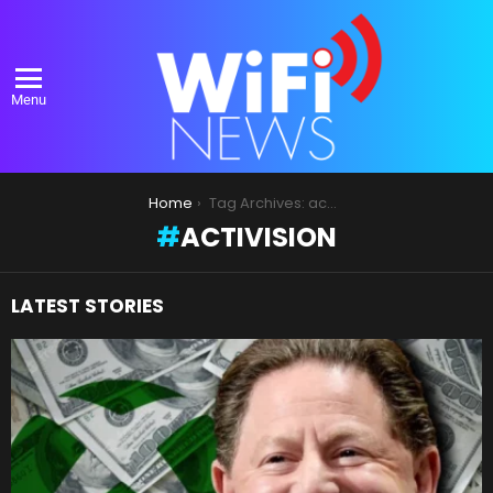
Menu
You are here:
Home
Tag Archives: activision
ACTIVISION
LATEST STORIES