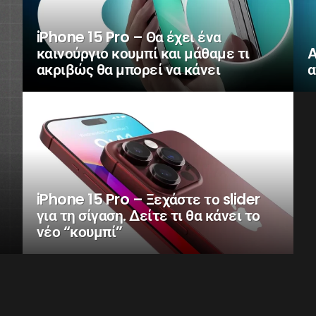
iPhone 15 Pro – Θα έχει ένα
καινούργιο κουμπί και μάθαμε τι
A
ακριβώς θα μπορεί να κάνει
α
iPhone 15 Pro – Ξεχάστε το slider
για τη σίγαση. Δείτε τι θα κάνει το
νέο “κουμπί”