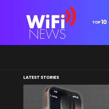
10
TOP
You are here:
LATEST STORIES