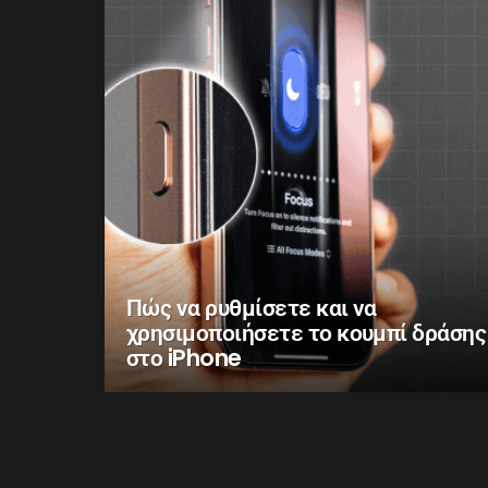
Πώς να ρυθμίσετε και να
χρησιμοποιήσετε το κουμπί δράσης
στο iPhone