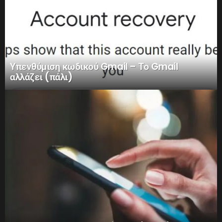
Υπενθύμιση κωδικού Gmail – Το Gmail
αλλάζει (πάλι)