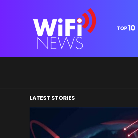
10
TOP
You are here:
LATEST STORIES