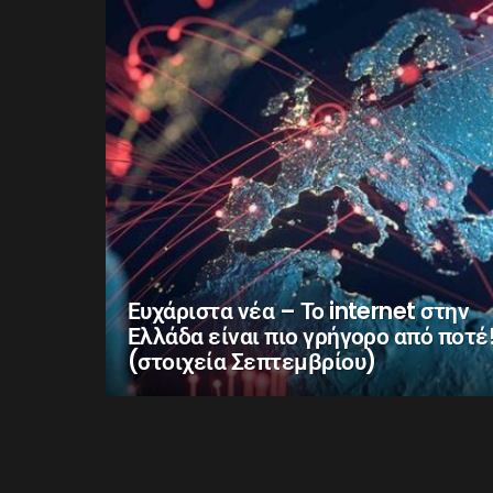
Ευχάριστα νέα – Το internet στην
Ελλάδα είναι πιο γρήγορο από ποτέ
(στοιχεία Σεπτεμβρίου)