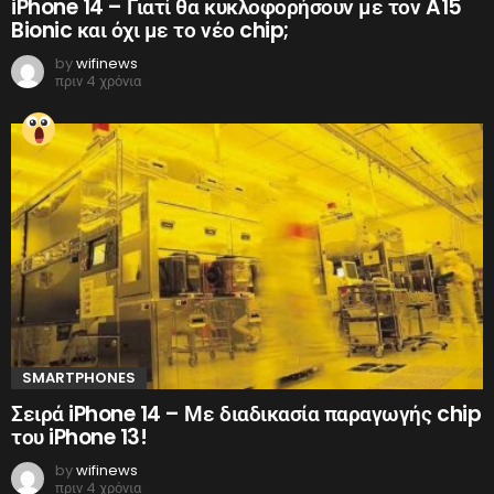
iPhone 14 – Γιατί θα κυκλοφορήσουν με τον A15
Bionic και όχι με το νέο chip;
by
wifinews
πριν 4 χρόνια
SMARTPHONES
Σειρά iPhone 14 – Με διαδικασία παραγωγής chip
του iPhone 13!
by
wifinews
πριν 4 χρόνια