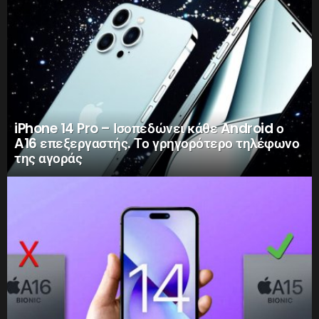
iPhone 14 Pro – Ισοπεδώνει κάθε Android ο
A16 επεξεργαστής. Το γρηγορότερο τηλέφωνο
της αγοράς