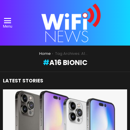
Menu
You are here:
Home
Tag Archives: A16 bionic
A16 BIONIC
LATEST STORIES