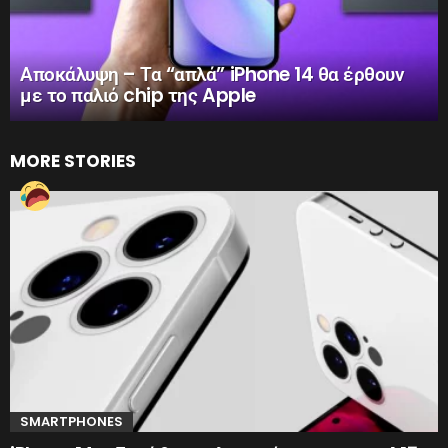
Αποκάλυψη – Τα “απλά” iPhone 14 θα έρθουν
με το παλιό chip της Apple
MORE STORIES
SMARTPHONES