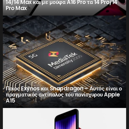
14/14 Max και με μούφα A16 Pro τα 14 Pro/14
Pro Max
Ποιος Exynos και Snapdragon – Αυτός είναι ο
πραγματικός αντίπαλος του πανίσχυρου Apple
A15