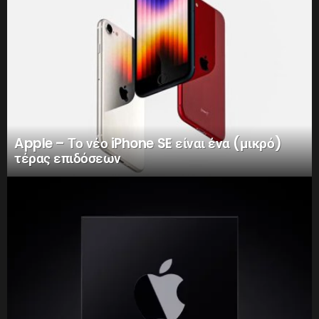
Apple – Το νέο iPhone SE είναι ένα (μικρό)
τέρας επιδόσεων