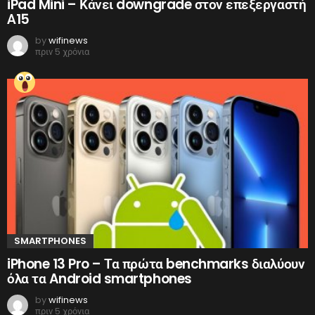
iPad Mini – Κάνει downgrade στον επεξεργαστή
Α15
by
wifinews
πριν 5 χρόνια
SMARTPHONES
iPhone 13 Pro – Τα πρώτα benchmarks διαλύουν
όλα τα Android smartphones
by
wifinews
πριν 5 χρόνια