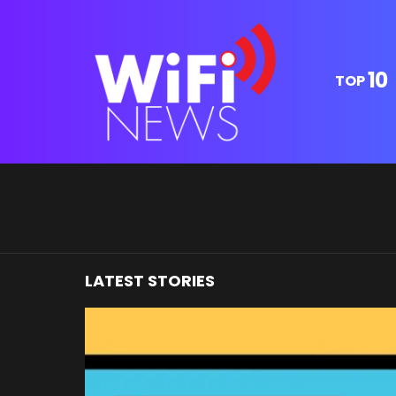
10
TOP
You are here:
LATEST STORIES