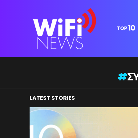
10
TOP
You are here:
Σ
LATEST STORIES