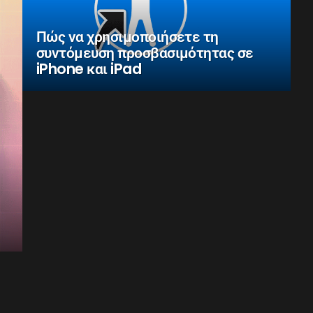
Πώς να χρησιμοποιήσετε τη
συντόμευση προσβασιμότητας σε
iPhone και iPad