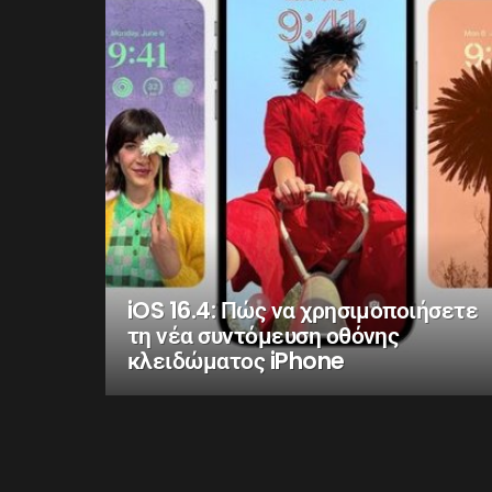
iOS 16.4: Πώς να χρησιμοποιήσετε
τη νέα συντόμευση οθόνης
κλειδώματος iPhone