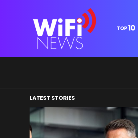
10
TOP
You are here:
LATEST STORIES