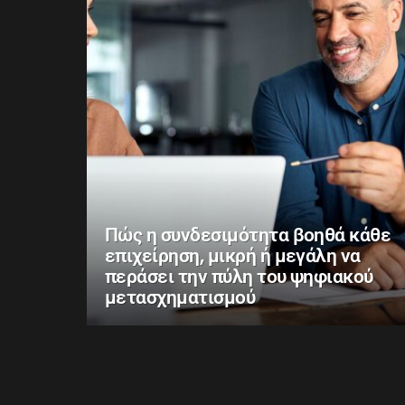
Πώς η συνδεσιμότητα βοηθά κάθε
επιχείρηση, μικρή ή μεγάλη να
περάσει την πύλη του ψηφιακού
μετασχηματισμού