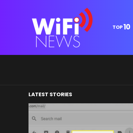
10
TOP
You are here:
LATEST STORIES