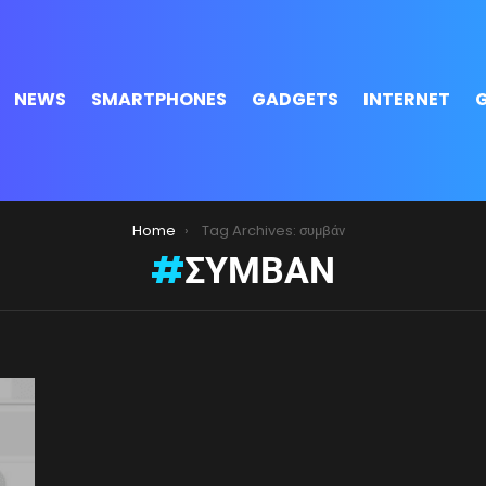
NEWS
SMARTPHONES
GADGETS
INTERNET
Home
Tag Archives: συμβάν
ΣΥΜΒΆΝ