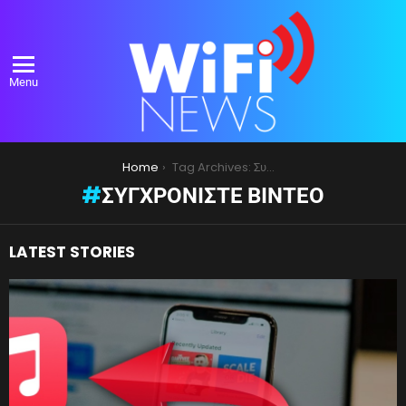
Menu
You are here:
Home
Tag Archives: Συγχρονίστε βίντεό
ΣΥΓΧΡΟΝΊΣΤΕ ΒΊΝΤΕΌ
LATEST STORIES