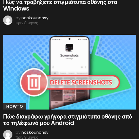
Πώς να τραβήξετε στιγμιότυπα οθόνης στα
Windows
by
naskounansy
πριν 8 μήνες
HOWTO
Πώς διαγράφω γρήγορα στιγμιότυπα οθόνης από
το τηλέφωνό μου Android
by
naskounansy
πριν 9 μήνες