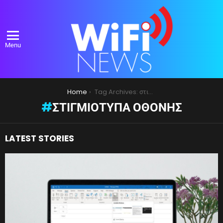
Menu
You are here:
Home
Tag Archives: στιγμιότυπα οθόνης
ΣΤΙΓΜΙΌΤΥΠΑ ΟΘΌΝΗΣ
LATEST STORIES