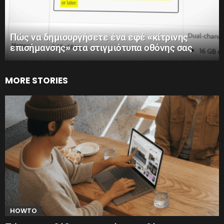
Πώς να δημιουργήσετε ένα εφέ «κίτρινης
επισήμανσης» στα στιγμιότυπα οθόνης σας
MORE STORIES
HOWTO