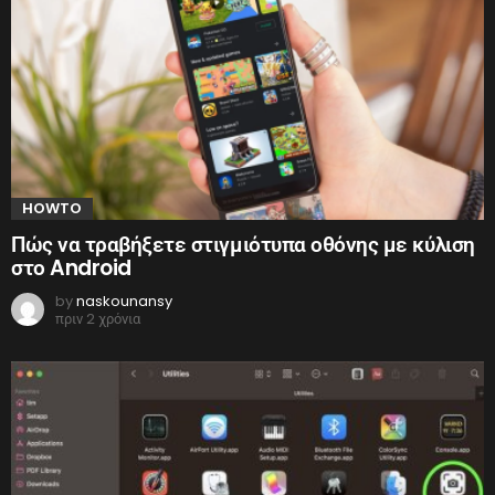
HOWTO
Πώς να τραβήξετε στιγμιότυπα οθόνης με κύλιση
στο Android
by
naskounansy
πριν 2 χρόνια