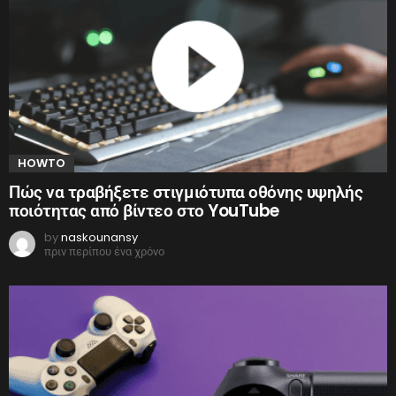
HOWTO
Πώς να τραβήξετε στιγμιότυπα οθόνης υψηλής
ποιότητας από βίντεο στο YouTube
by
naskounansy
πριν περίπου ένα χρόνο