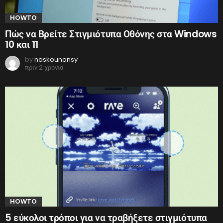
HOWTO
Πώς να Βρείτε Στιγμιότυπα Οθόνης στα Windows
10 και 11
by
naskounansy
πριν 2 χρόνια
HOWTO
5 εύκολοι τρόποι για να τραβήξετε στιγμιότυπα