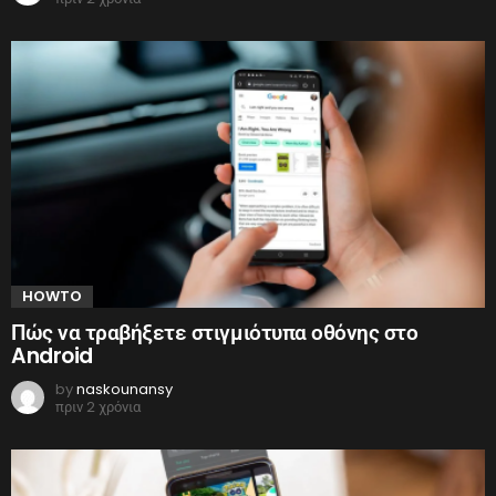
HOWTO
Πώς να τραβήξετε στιγμιότυπα οθόνης στο
Android
by
naskounansy
πριν 2 χρόνια