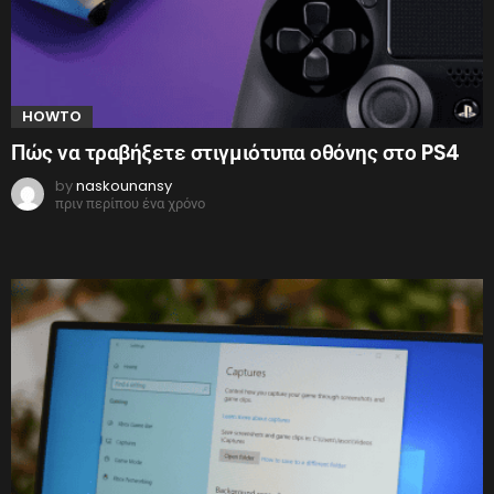
HOWTO
Πώς να τραβήξετε στιγμιότυπα οθόνης στο PS4
by
naskounansy
πριν περίπου ένα χρόνο