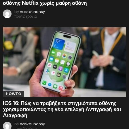
οθόνης Netflix χωρίς μαύρη οθόνη
by
naskounansy
πριν 2 χρόνια
HOWTO
IOS 16: Πώς να τραβήξετε στιγμιότυπα οθόνης
χρησιμοποιώντας τη νέα επιλογή Αντιγραφή και
Διαγραφή
by
naskounansy
πριν 2 χρόνια