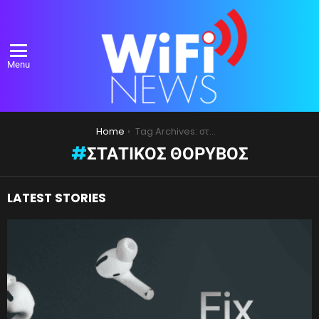
Menu
You are here:
Home
Tag Archives: στατικός θόρυβος
ΣΤΑΤΙΚΌΣ ΘΌΡΥΒΟΣ
LATEST STORIES