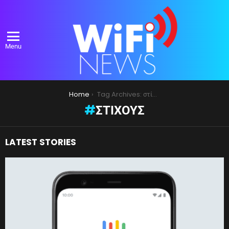
Menu
You are here:
Home
Tag Archives: στίχους
ΣΤΊΧΟΥΣ
LATEST STORIES