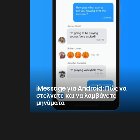
iMessage για Android: Πώς να
στέλνετε και να λαμβάνετε
μηνύματα