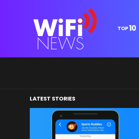
10
TOP
You are here:
LATEST STORIES