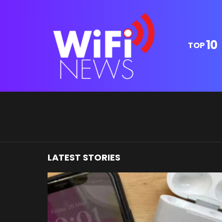
10
TOP
You are here:
LATEST STORIES