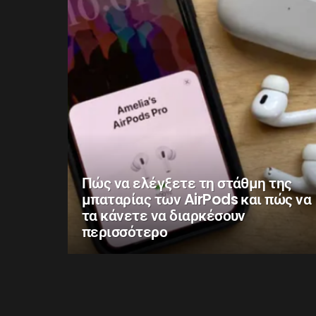
Πώς να ελέγξετε τη στάθμη της
μπαταρίας των AirPods και πώς να
τα κάνετε να διαρκέσουν
περισσότερο