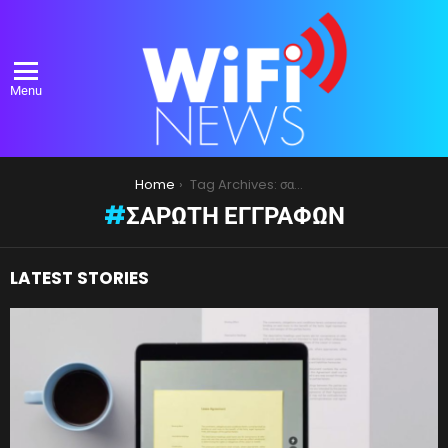
Menu
You are here:
Home
Tag Archives: σαρωτή εγγράφων
ΣΑΡΩΤΉ ΕΓΓΡΆΦΩΝ
LATEST STORIES