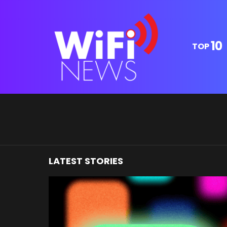
10
TOP
You are here:
LATEST STORIES