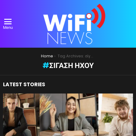
Menu
You are here:
Home
Tag Archives: σίγαση ήχου
ΣΊΓΑΣΗ ΉΧΟΥ
LATEST STORIES