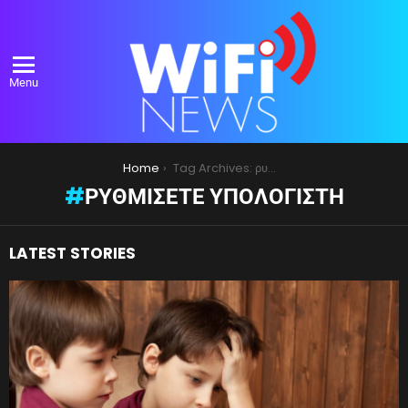
Menu
You are here:
Home
Tag Archives: ρυθμίσετε υπολογιστή
ΡΥΘΜΊΣΕΤΕ ΥΠΟΛΟΓΙΣΤΉ
LATEST STORIES