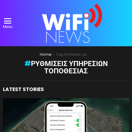
Menu
You are here:
Home
Tag Archives: ρυθμίσεις υπηρεσιών τοποθεσίας
ΡΥΘΜΊΣΕΙΣ ΥΠΗΡΕΣΙΏΝ
ΤΟΠΟΘΕΣΊΑΣ
LATEST STORIES