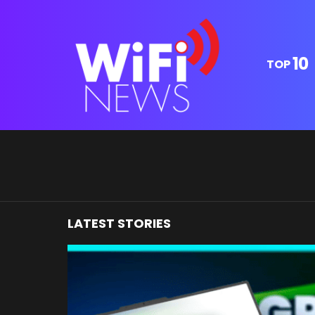
10
TOP
You are here:
LATEST STORIES