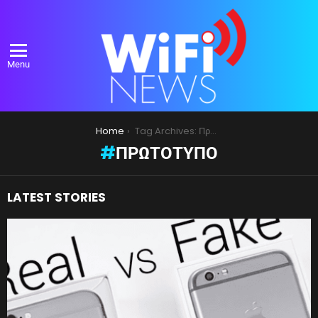
Menu
You are here:
Home
Tag Archives: Πρωτότυπο
ΠΡΩΤΌΤΥΠΟ
LATEST STORIES