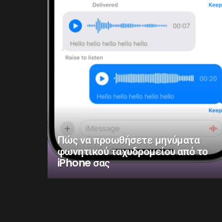
Πώς να προωθήσετε μηνύματα
φωνητικού ταχυδρομείου από το
iPhone σας