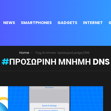
NEWS
SMARTPHONES
GADGETS
INTERNET
Home
Tag Archives: προσωρινή μνήμη DNS
ΠΡΟΣΩΡΙΝΉ ΜΝΉΜΗ DNS