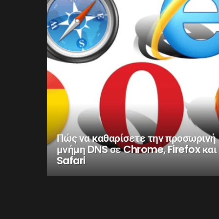
Πώς να καθαρίσετε την προσωρινή
μνήμη DNS σε Chrome, Firefox και
Safari