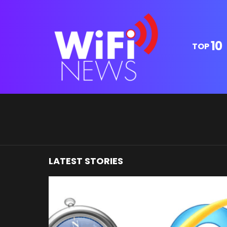
10
TOP
You are here:
LATEST STORIES