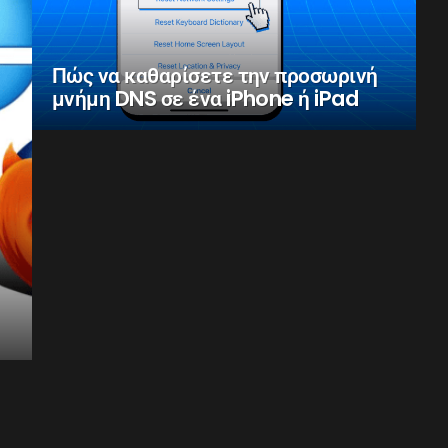
Πώς να καθαρίσετε την προσωρινή
μνήμη DNS σε ένα iPhone ή iPad