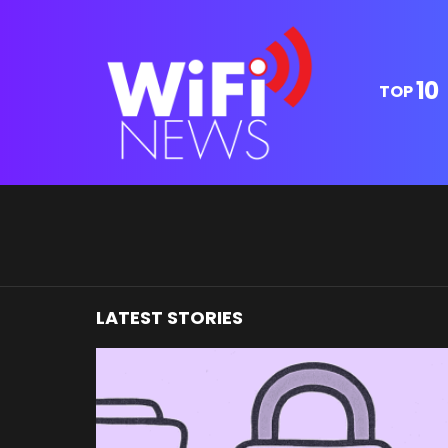
10
TOP
You are here:
LATEST STORIES