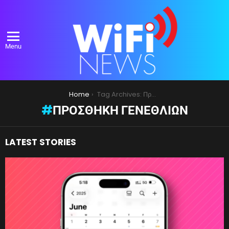
Menu
You are here:
Home
Tag Archives: Προσθήκη γενεθλίων
ΠΡΟΣΘΉΚΗ ΓΕΝΕΘΛΊΩΝ
LATEST STORIES