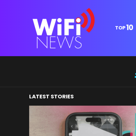
10
TOP
You are here:
LATEST STORIES