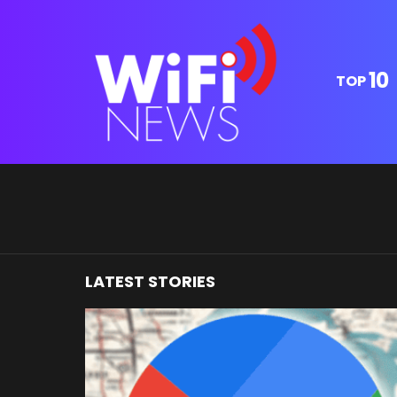
10
TOP
You are here:
LATEST STORIES