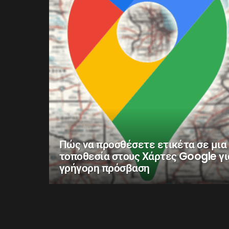
Πώς να προσθέσετε ετικέτα σε μια
τοποθεσία στους Χάρτες Google γι
γρήγορη πρόσβαση