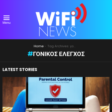
Menu
You are here:
Home
Tag Archives: γονικός έλεγχος
ΓΟΝΙΚΌΣ ΈΛΕΓΧΟΣ
LATEST STORIES