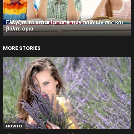
Ελέγξτε το smartphone των παιδιών σας και
βάλτε όρια
MORE STORIES
HOWTO