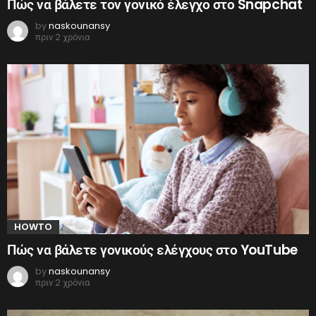
Πώς να βάλετε τον γονικό έλεγχο στο Snapchat
by
naskounansy
πριν 2 χρόνια
HOWTO
Πώς να βάλετε γονικούς ελέγχους στο YouTube
by
naskounansy
πριν 2 χρόνια