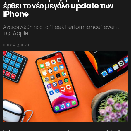
έρθει το νέο μεγάλο update των
iPhone
Ανακοινώθηκε στο “Peek Performance” event
της Apple
πριν 4 χρόνια