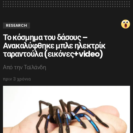
RESEARCH
Το κόσμημα του δάσους –
Ανακαλύφθηκε μπλε ηλεκτρίκ
ταραντούλα (εικόνες+video)
Από την Ταϊλάνδη
πριν 3 χρόνια