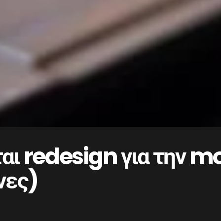
ι redesign για την m
νες)