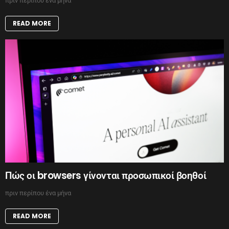
πριν περίπου ένα μήνα
READ MORE
Πώς οι browsers γίνονται προσωπικοί βοηθοί
πριν περίπου ένα μήνα
READ MORE