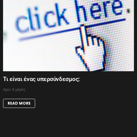
Τι είναι ένας υπερσύνδεσμος;
πριν 4 μήνες
READ MORE