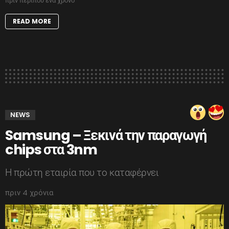
πριν περίπου ένα χρόνο
READ MORE
NEWS
Samsung – Ξεκινά την παραγωγή
chips στα 3nm
Η πρώτη εταιρία που το καταφέρνει
πριν 4 χρόνια