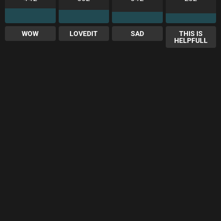
WOW
LOVEDIT
SAD
THIS IS
HELPFULL