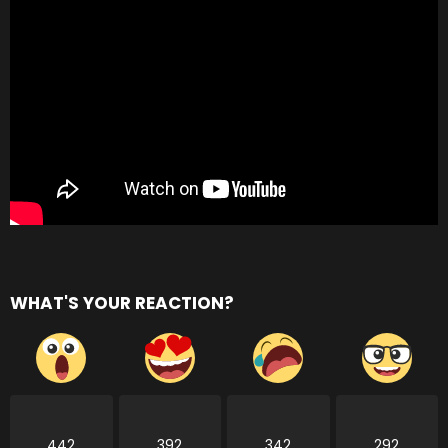
WHAT'S YOUR REACTION?
442
392
342
292