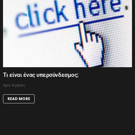
Τι είναι ένας υπερσύνδεσμος;
πριν 4 μήνες
READ MORE