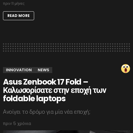
πριν 11 μήνες
READ MORE
INNOVATION
NEWS
Asus Zenbook 17 Fold –
Καλωσορίσατε στην εποχή των
foldable laptops
Ανοίγει το δρόμο για μία νέα εποχή;
πριν 5 χρόνια