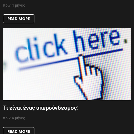
πριν 4 μήνες
READ MORE
Τι είναι ένας υπερσύνδεσμος;
πριν 4 μήνες
READ MORE