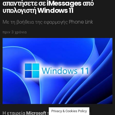
απαντήσετε σε iMessages από
υπολογιστή Windows 11
Με τη βοήθεια της εφαρμογής Phone Link
πριν 3 χρόνια
Privacy & Cookies Policy
Η εταιρεία
Microsoft
πρόσθεσε πρόσφατα