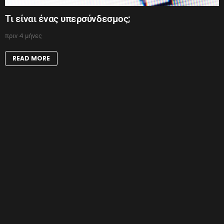
Τι είναι ένας υπερσύνδεσμος;
πριν 4 μήνες
READ MORE