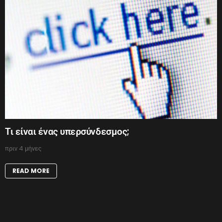
Τι είναι ένας υπερσύνδεσμος;
πριν 4 μήνες
READ MORE