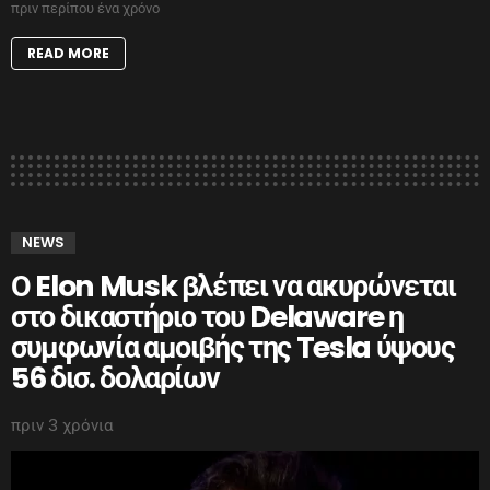
πριν περίπου ένα χρόνο
READ MORE
NEWS
Ο Elon Musk βλέπει να ακυρώνεται
στο δικαστήριο του Delaware η
συμφωνία αμοιβής της Tesla ύψους
56 δισ. δολαρίων
πριν 3 χρόνια