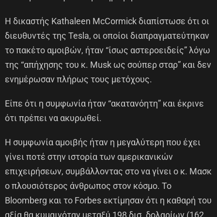
Η δικαστής Kathaleen McCormick διαπίστωσε ότι οι
διευθυντές της Tesla, οι οποίοι διαπραγματεύτηκαν
το πακέτο αμοιβών, ήταν “ίσως αστεροειδείς” λόγω
της “απήχησης του κ. Musk ως σούπερ σταρ” και δεν
ενημέρωσαν πλήρως τους μετόχους.
Είπε ότι η συμφωνία ήταν “ακατανόητη” και έκρινε
ότι πρέπει να ακυρωθεί.
Η συμφωνία αμοιβής ήταν η μεγαλύτερη που έχει
γίνει ποτέ στην ιστορία των αμερικανικών
επιχειρήσεων, συμβάλλοντας στο να γίνει ο κ. Μασκ
ο πλουσιότερος άνθρωπος στον κόσμο. Το
Bloomberg και το Forbes εκτίμησαν ότι η καθαρή του
αξία θα κυμαινόταν μεταξύ 198 δισ. δολαρίων (162