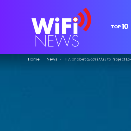
10
TOP
You are here:
Home
News
Η Alphabet αναστέλλει το Project L