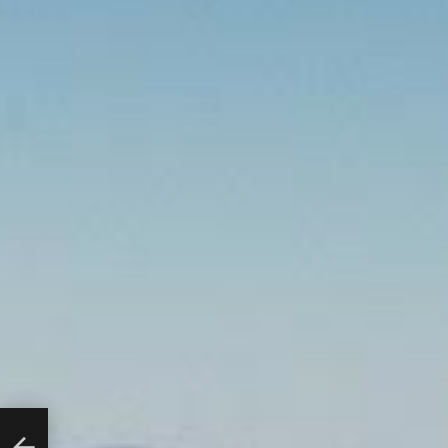
τε τι