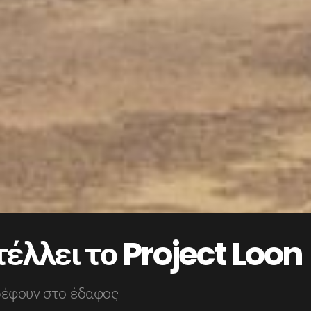
έλλει το Project Loon
ρέφουν στο έδαφος