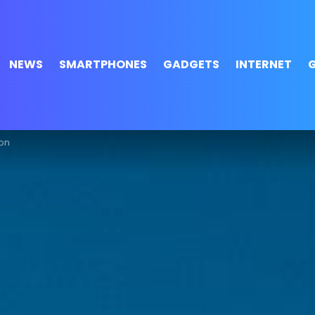
NEWS
SMARTPHONES
GADGETS
INTERNET
oon