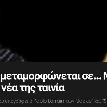
ί μεταμορφώνεται σε… 
νέα της ταινία
που υπογράφει ο Pablo Larrain των “Jackie“ και 