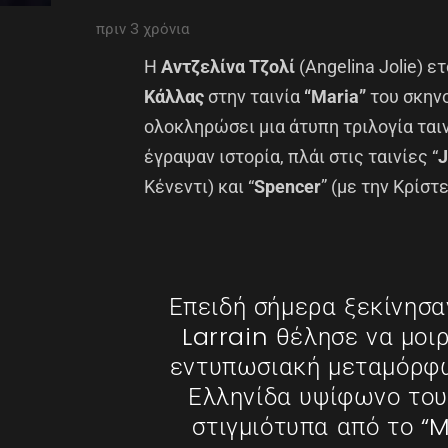
πριν 3 χρόνια
Η
Αντζελίνα Τζολί
(Angelina Jolie) ε
Κάλλας
στην ταινία
“Maria”
του σκην
ολοκληρώσει μια άτυπη τριλογία τα
έγραψαν ιστορία, πλάι στις ταινίες “
J
Κένεντι) και “
Spencer
” (με την Κρίστ
Επειδή σήμερα ξεκίνησαν
Larrain θέλησε να μοι
εντυπωσιακή μεταμόρφω
Ελληνίδα υψίφωνο του
στιγμιότυπα από το “M