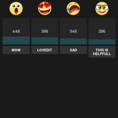
446
396
346
296
WOW
LOVEDIT
SAD
THIS IS
HELPFULL