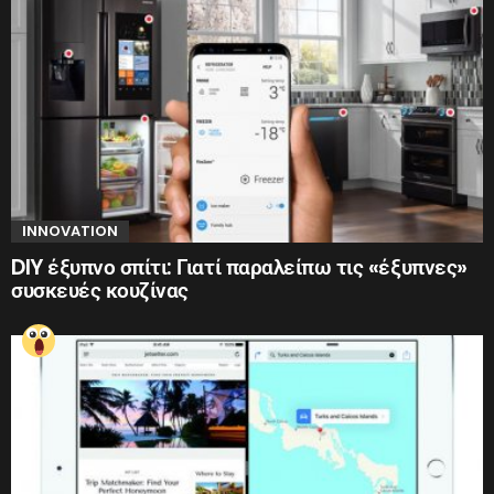
INNOVATION
DIY έξυπνο σπίτι: Γιατί παραλείπω τις «έξυπνες»
συσκευές κουζίνας