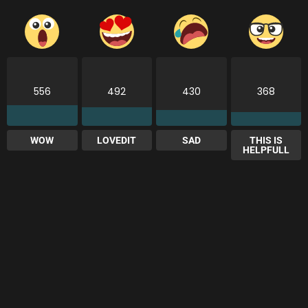
556
492
430
368
WOW
LOVEDIT
SAD
THIS IS
HELPFULL