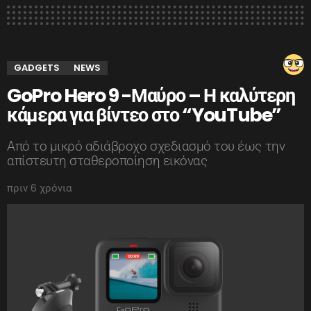
GADGETS
NEWS
GoPro Hero 9 -Μαύρο – Η καλύτερη
κάμερα για βίντεο στο “YouTube”
Από το μικρό αδιάβροχο σχεδιασμό του έως την
απίστευτη σταθεροποίηση εικόνας
πριν 6 χρόνια