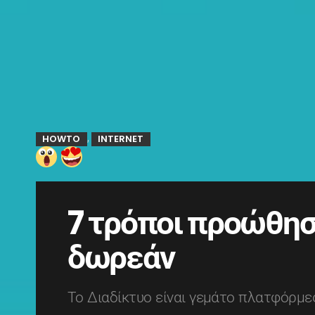
HOWTO
INTERNET
,
7 τρόποι προώθησ
δωρεάν
Το Διαδίκτυο είναι γεμάτο πλατφόρμες