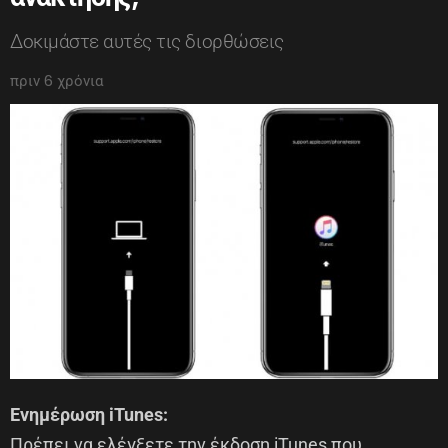
Δοκιμάστε αυτές τις διορθώσεις
πριν 6 χρόνια
Ενημέρωση iTunes:
Πρέπει να ελέγξετε την έκδοση iTunes που